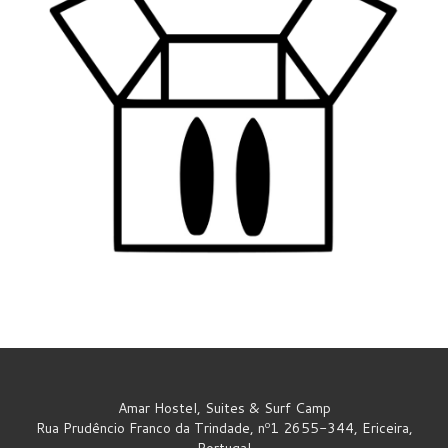
Amar Hostel, Suites & Surf Camp
Rua Prudêncio Franco da Trindade, nº1 2655-344, Ericeira,